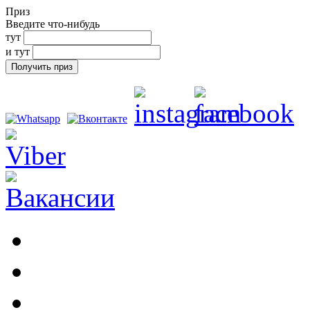
Приз
Введите что-нибудь
тут
и тут