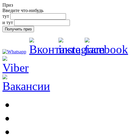
Приз
Введите что-нибудь
тут
и тут