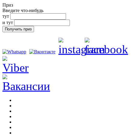
Приз
Введите что-нибудь
тут
и тут